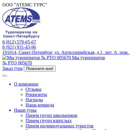
ООО "АТЕМС ТУРС"
8 (812) 579-65-67
8 (921) 931-43-96
191014, Санкт-Петербург, ул. Артиллерийская, д.1, лит. А, пом.
Мы туроператор
№ РТО 005670
Заказ тура
Позвоните мне!
О компании
Отзывы
Реквизиты
Награды
Наша команда
Наши туры
Прием групп школьников
Прием групп взрослых
Прием индивидуальных туристов