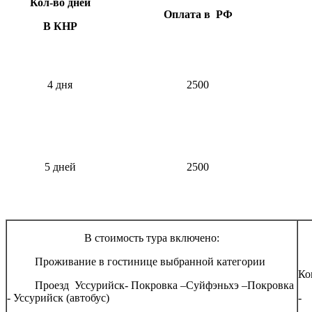
Кол-во дней
Оплата в РФ
В КНР
4 дня
2500
5 дней
2500
В стоимость тура включено:
До
­ Проживание в гостинице выбранной категории
­ 
Ко
­ Проезд Уссурийск- Покровка –Суйфэньхэ –Покровка
- Уссурийск (автобус)
- 