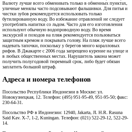
Валюту лучше всего обменивать только в обменных пунктах,
уличные менялы часто подсовывают фальшивки. Для питья и
чистки зубов рекомендуется использовать только
бутилированную воду. Во избежание отравлений не следует
употреблять напитки со льдом. Часто для его изготовления
используют обычную водопроводную воду. Во время
экскурсий и походов на пляж рекомендуется пользоваться
защитным кремом и покрывать голову. На пляж лучше всего
надевать тапочки, поскольку у берегов много коралловых
рифов. В Джакарте с 2006 года запрещено курение на улице и
в любых общественных местах. Нарушитель закона может
получить полугодовой тюремный срок, либо будет обязан
заплатить большой штраф.
Адреса и номера телефонов
Посольство Республики Индонезии в Москве: ул.
Новокузнецкая, 12. Телефон: (495) 951-95-49, 951-95-50; факс:
230-64-31.
Посольство РФ в Индонезии: 12940, Jakarta, JI. H.R. Rasuna
Said Kav. X-7, 1-2, Kuningan. Телефон: (021) 522-29-12, 522-29-
14.