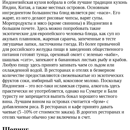
Индонезийская кухня вобрала в себя лучшие традиции кухонь
Индии, Китая, а также местных островов. Основным
ингредиентом большинства блюд является рис «наси». Его
жарят, из него делают рисовые чипсы, варят супы.
Морепродукты и мясо (кроме свинины) в Индонезии в
большом почете. Здесь можно попробовать такие
экзотические для европейского человека блюда, как суп из
акульих плавников, жареная саранча, запеченные в тесте
лягушачьи лапки, ласточкины гнезда. Из более привычной
для российского желудка пищи в заведениях общественного
питания готовят тунца, ореховый омлет с зеленью «ваби»,
шашлык «сатэ», запекают в банановых листьях рыбу и крабов.
Любую пищу здесь принято запивать чаем со льдом или
охлажденной водой. В ресторанах и отелях в безмерном
количестве предоставляются свежевыжатые из экзотических
фруктов соки, имбирный чай, кокосовое молоко. Поскольку
Индонезия – это все-таки исламская страна, алкоголь здесь
практически не употребляется, однако на Суматре и Бали
туристу не запрещается выпить бокал хорошего местного
вина. Лучшим вином на островах считается «брэм» с
добавлением риса. В ресторанах и кафе принято давать
чаевые (5 -10% от стоимости заказа). В дорогих ресторанах и
отелях чаевые обычно уже включены в счет.
Шопинг