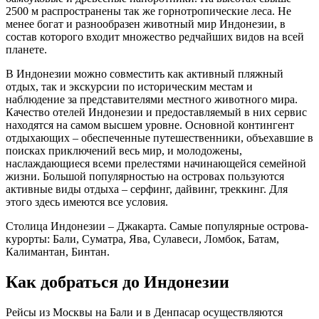
2500 м распространены так же горнотропические леса. Не
менее богат и разнообразен животный мир Индонезии, в
состав которого входит множество редчайших видов на всей
планете.
В Индонезии можно совместить как активный пляжный
отдых, так и экскурсии по историческим местам и
наблюдение за представителями местного животного мира.
Качество отелей Индонезии и предоставляемый в них сервис
находятся на самом высшем уровне. Основной контингент
отдыхающих – обеспеченные путешественники, объехавшие в
поисках приключений весь мир, и молодожены,
наслаждающиеся всеми прелестями начинающейся семейной
жизни. Большой популярностью на островах пользуются
активные виды отдыха – серфинг, дайвинг, треккинг. Для
этого здесь имеются все условия.
Столица Индонезии – Джакарта. Самые популярные острова-
курорты: Бали, Суматра, Ява, Сулавеси, Ломбок, Батам,
Калимантан, Бинтан.
Как добраться до Индонезии
Рейсы из Москвы на Бали и в Денпасар осуществляются