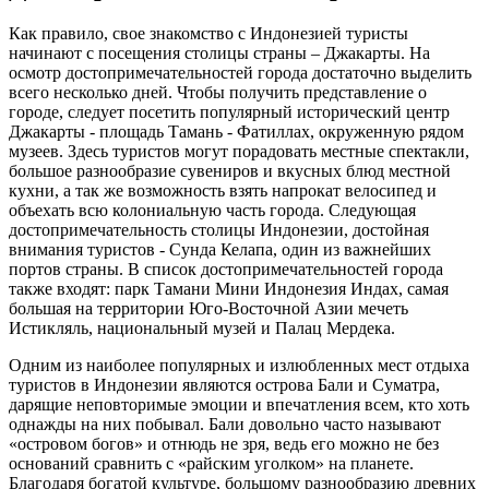
Как правило, свое знакомство с Индонезией туристы
начинают с посещения столицы страны – Джакарты. На
осмотр достопримечательностей города достаточно выделить
всего несколько дней. Чтобы получить представление о
городе, следует посетить популярный исторический центр
Джакарты - площадь Тамань - Фатиллах, окруженную рядом
музеев. Здесь туристов могут порадовать местные спектакли,
большое разнообразие сувениров и вкусных блюд местной
кухни, а так же возможность взять напрокат велосипед и
объехать всю колониальную часть города. Следующая
достопримечательность столицы Индонезии, достойная
внимания туристов - Сунда Келапа, один из важнейших
портов страны. В список достопримечательностей города
также входят: парк Тамани Мини Индонезия Индах, самая
большая на территории Юго-Восточной Азии мечеть
Истикляль, национальный музей и Палац Мердека.
Одним из наиболее популярных и излюбленных мест отдыха
туристов в Индонезии являются острова Бали и Суматра,
дарящие неповторимые эмоции и впечатления всем, кто хоть
однажды на них побывал. Бали довольно часто называют
«островом богов» и отнюдь не зря, ведь его можно не без
оснований сравнить с «райским уголком» на планете.
Благодаря богатой культуре, большому разнообразию древних