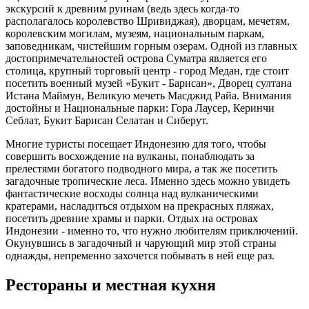
экскурсий к древним руинам (ведь здесь когда-то
располагалось королевство Шривиджая), дворцам, мечетям,
королевским могилам, музеям, национальным паркам,
заповедникам, чистейшим горным озерам. Одной из главных
достопримечательностей острова Суматра является его
столица, крупный торговый центр - город Медан, где стоит
посетить военный музей «Букит - Барисан», Дворец султана
Истана Маймун, Великую мечеть Масджид Райа. Внимания
достойны и Национальные парки: Гора Лаусер, Керинчи
Себлат, Букит Барисан Селатан и Сиберут.
Многие туристы посещает Индонезию для того, чтобы
совершить восхождение на вулканы, понаблюдать за
прелестями богатого подводного мира, а так же посетить
загадочные тропические леса. Именно здесь можно увидеть
фантастические восходы солнца над вулканическими
кратерами, насладиться отдыхом на прекрасных пляжах,
посетить древние храмы и парки. Отдых на островах
Индонезии - именно то, что нужно любителям приключений.
Окунувшись в загадочный и чарующий мир этой страны
однажды, непременно захочется побывать в ней еще раз.
Рестораны и местная кухня