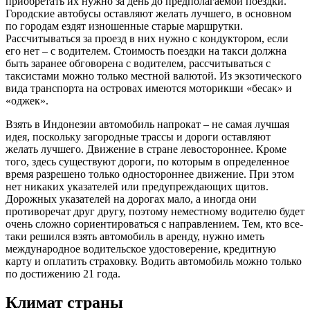
приобретать их нужно за день до предполагаемой поездки.
Городские автобусы оставляют желать лучшего, в основном
по городам ездят изношенные старые маршрутки.
Рассчитываться за проезд в них нужно с кондуктором, если
его нет – с водителем. Стоимость поездки на такси должна
быть заранее обговорена с водителем, рассчитываться с
таксистами можно только местной валютой. Из экзотического
вида транспорта на островах имеются моторикши «бесак» и
«оджек».
Взять в Индонезии автомобиль напрокат – не самая лучшая
идея, поскольку загородные трассы и дороги оставляют
желать лучшего. Движение в стране левостороннее. Кроме
того, здесь существуют дороги, по которым в определенное
время разрешено только одностороннее движение. При этом
нет никаких указателей или предупреждающих щитов.
Дорожных указателей на дорогах мало, а иногда они
противоречат друг другу, поэтому неместному водителю будет
очень сложно сориентироваться с направлением. Тем, кто все-
таки решился взять автомобиль в аренду, нужно иметь
международное водительское удостоверение, кредитную
карту и оплатить страховку. Водить автомобиль можно только
по достижению 21 года.
Климат страны