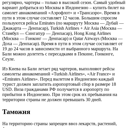
регулярно, чартеры – только в высокий сезон. Самый удобный
вариант добраться из Москвы в Индонезию – купить билет на
самолет авиакомпаний «Аэрофлот» и «Трансаэро». Время в
пути в этом случае составляет 12 часов. Большим спросом
пользуются рейсы Emirates (по маршруту Москва — Дубай —
Джакарта — Денпасар), Turkish Airlines + Air Asia (Москва —
Стамбул — Сингапур — Денпасар), Hong Kong Airlines
(Москва — Гонконг — Денпасар) и Qatar Airways (Москва —
Доха — Денпасар). Время в пути в этом случае составляет от
19 до 24 часов в зависимости от выбранного маршрута. На
Бали можно долететь с пересадками в Пекине, Гонконге,
Сеуле.
Из Киева на Бали летает ряд чартеров, выполняют рейсы
самолеты авиакомпаний «Turkish Airlines», «Air France» и
«Emirates Airlines». Перед вылетом в Индонезию каждый
турист должен заплатить аэропортовый сбор в размере 18
USD. Виза гражданами РФ получается в аэропорту по
прибытии в Индонезию. При этом срок их пребывания на
территории страны не должен превышать 30 дней.
Таможня
На территорию страны запрещен ввоз лекарств, растений,