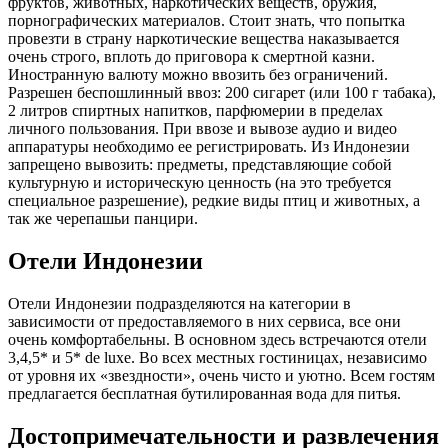
фруктов, животных, наркотических веществ, оружия,
порнографических материалов. Стоит знать, что попытка
провезти в страну наркотические вещества наказывается
очень строго, вплоть до приговора к смертной казни.
Иностранную валюту можно ввозить без ограничений.
Разрешен беспошлинный ввоз: 200 сигарет (или 100 г табака),
2 литров спиртных напитков, парфюмерии в пределах
личного пользования. При ввозе и вывозе аудио и видео
аппаратуры необходимо ее регистрировать. Из Индонезии
запрещено вывозить: предметы, представляющие собой
культурную и историческую ценность (на это требуется
специальное разрешение), редкие виды птиц и животных, а
так же черепашьи панцири.
Отели Индонезии
Отели Индонезии подразделяются на категории в
зависимости от предоставляемого в них сервиса, все они
очень комфортабельны. В основном здесь встречаются отели
3,4,5* и 5* de luxe. Во всех местных гостиницах, независимо
от уровня их «звездности», очень чисто и уютно. Всем гостям
предлагается бесплатная бутилированная вода для питья.
Достопримечательности и развлечения