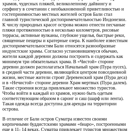
храмов, чудесных пляжей, великолепному дайвингу и
серфингу в сочетании с необыкновенной приветливостью и
гостеприимностью местных жителей остров Бали стал
главной туристической достопримечательностью Индонезии.
К числу природных красот острова можно отнести песчаные
пляжи протяженностью в несколько километров, рисовые
террасы, активные вулканы, глубокие ущелья, быстрые реки,
священные пещеры и кратерные озера. К наиболее известным
достопримечательностям Бали относятся разнообразные
индуистские храмы. Согласно установившемуся обычаю,
жители каждой деревни должны построить и содержать как
минимум три обязательных храма. В «Чистой» стороне
деревни должен располагаться Начальный храм (Пура пусех),
в средней части деревни, являющейся центром повседневной
жизни, местные жители строят Деревенский храм (Пура деса)
и в «Нечистой» стороне деревни Храм мертвых (Пура далем).
Такие строения всегда привлекают множество туристов.
Чтобы войти в каждый из храмов, нужно быть одетым
соответствующим образом в саронг и саш (шарф или лента).
Такая одежда всегда доступна для аренды на территории
острова.
В отличие от Бали остров Суматра известен своими
кирпичными буддистскими храмами «биаро», построенными
еще в 11- 14 веках. Суматра привлекает туристов множеством