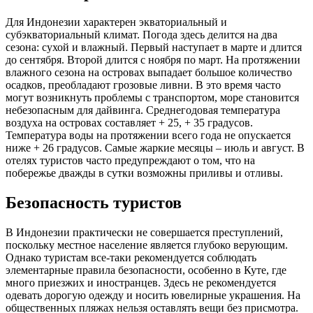
Для Индонезии характерен экваториальный и
субэкваториальный климат. Погода здесь делится на два
сезона: сухой и влажный. Первый наступает в марте и длится
до сентября. Второй длится с ноября по март. На протяжении
влажного сезона на островах выпадает большое количество
осадков, преобладают грозовые ливни. В это время часто
могут возникнуть проблемы с транспортом, море становится
небезопасным для дайвинга. Среднегодовая температура
воздуха на островах составляет + 25, + 35 градусов.
Температура воды на протяжении всего года не опускается
ниже + 26 градусов. Самые жаркие месяцы – июль и август. В
отелях туристов часто предупреждают о том, что на
побережье дважды в сутки возможны приливы и отливы.
Безопасность туристов
В Индонезии практически не совершается преступлений,
поскольку местное население является глубоко верующим.
Однако туристам все-таки рекомендуется соблюдать
элементарные правила безопасности, особенно в Куте, где
много приезжих и иностранцев. Здесь не рекомендуется
одевать дорогую одежду и носить ювелирные украшения. На
общественных пляжах нельзя оставлять вещи без присмотра.