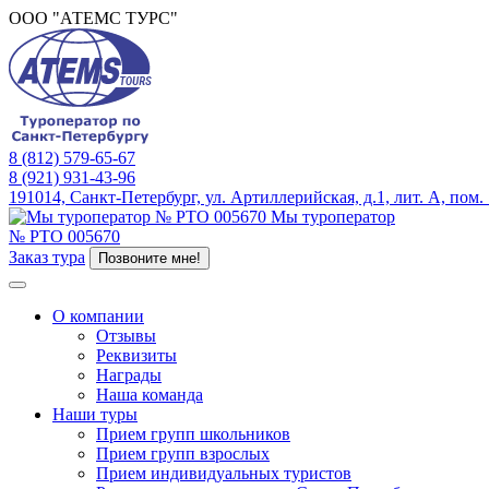
ООО "АТЕМС ТУРС"
8 (812) 579-65-67
8 (921) 931-43-96
191014, Санкт-Петербург, ул. Артиллерийская, д.1, лит. А, пом.
Мы туроператор
№ РТО 005670
Заказ тура
Позвоните мне!
О компании
Отзывы
Реквизиты
Награды
Наша команда
Наши туры
Прием групп школьников
Прием групп взрослых
Прием индивидуальных туристов